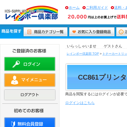
ホーム
ご利用ガイド
送料・
いらっしゃいませ ゲストさん
レインボー倶楽部 TOP
>
トナーカートリ
CC861プリン
商品を閲覧するにはログインが必要
ログインはこちら