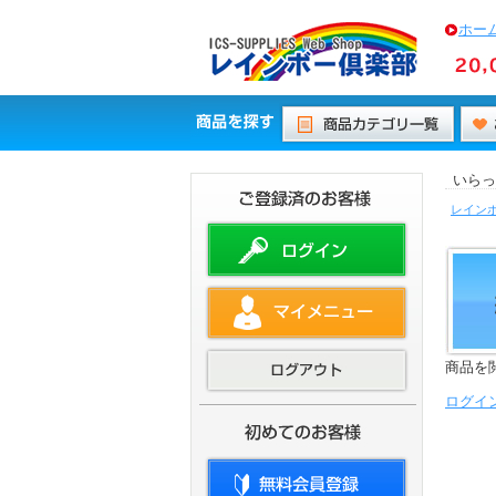
ホー
いら
レインボ
商品を
ログイ