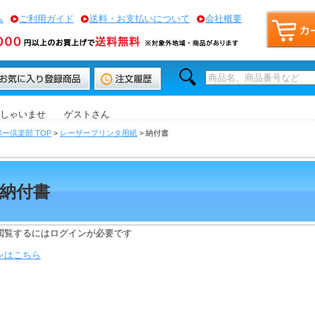
ム
ご利用ガイド
送料・お支払いについて
会社概要
っしゃいませ ゲストさん
ー倶楽部 TOP
>
レーザープリンタ用紙
> 納付書
納付書
閲覧するにはログインが必要です
ンはこちら